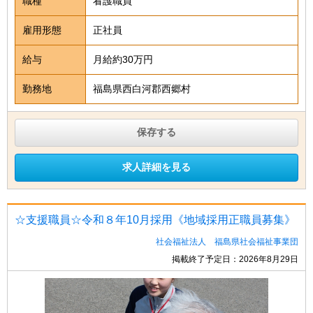
職種
看護職員
雇用形態
正社員
給与
月給約30万円
勤務地
福島県西白河郡西郷村
保存する
求人詳細を見る
☆支援職員☆令和８年10月採用《地域採用正職員募集》
社会福祉法人 福島県社会福祉事業団
掲載終了予定日：2026年8月29日